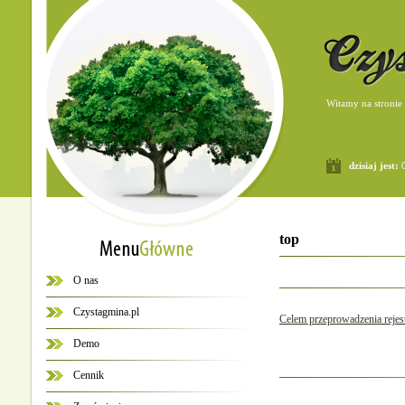
Witamy na stronie
dzisiaj jest:
0
top
O nas
Czystagmina.pl
Celem przeprowadzenia rejest
Demo
Cennik