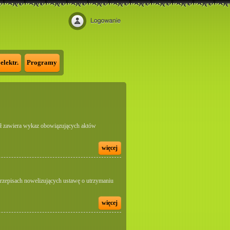
elektr.
Programy
iał zawiera wykaz obowiązujących aktów
więcej
zepisach nowelizujących ustawę o utrzymaniu
więcej