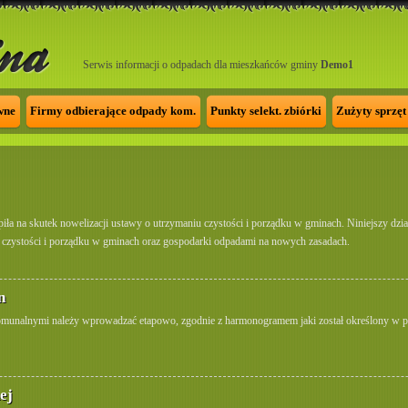
Serwis informacji o odpadach dla mieszkańców gminy
Demo1
wne
Firmy odbierające odpady kom.
Punkty selekt. zbiórki
Zużyty sprzęt 
ła na skutek nowelizacji ustawy o utrzymaniu czystości i porządku w gminach. Niniejszy dz
czystości i porządku w gminach oraz gospodarki odpadami na nowych zasadach.
n
unalnymi należy wprowadzać etapowo, zgodnie z harmonogramem jaki został określony w pr
ej