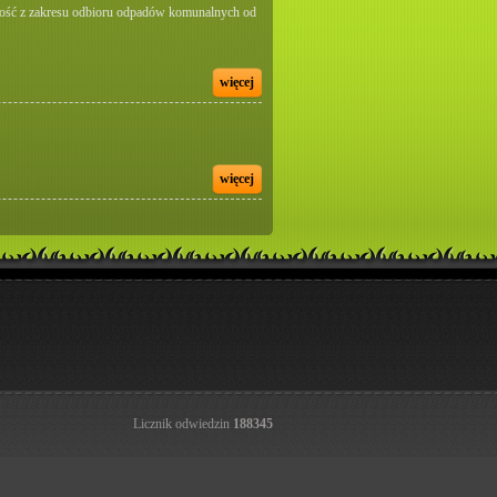
alność z zakresu odbioru odpadów komunalnych od
więcej
więcej
Licznik odwiedzin
188345